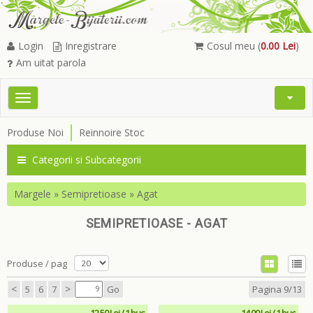
Login
Inregistrare
Cosul meu (
0.00 Lei
)
Am uitat parola
Toggle
Open
navigation
Searc
Produse Noi
Reinnoire Stoc
Menu
Categorii si Subcategorii
Margele
»
Semipretioase
»
Agat
SEMIPRETIOASE - AGAT
Produse / pag
<
>
5
6
7
Go
Pagina 9/13
12.50 Lei / 1 buc
14.00 Lei / 1 buc