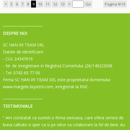
<
>
5
6
7
8
9
10
11
12
13
Go
Pagina 9/13
DESPRE NOI
SC HAN 09 TEAM SRL
Datele de identificare:
- CUI: 24347016
- Nr. de Inregistrare in Registrul Comertului: J26/1492/2008
- Tel: 0742 65 77 00
Firma SC HAN 09 TEAM SRL este proprietarul domeniului
www.margele-bijuterii.com, inregistrat la RNC.
TESTIMONIALE
“ Am constatat ca sunteti o firma serioasa, care ofera servicii de
buna calitate si sper ca si pe viitor sa colaboram la fel de bine. Au