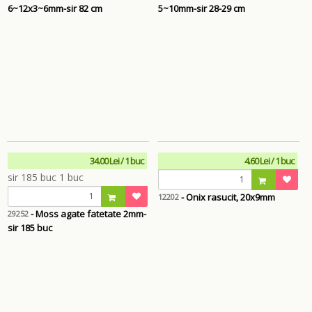
6~12x3~6mm-sir 82 cm
5~10mm-sir 28-29 cm
34.00 Lei / 1 buc
4.60 Lei / 1 buc
- Onix rasucit, 20x9mm
12202
- Moss agate fatetate 2mm-
29252
sir 185 buc